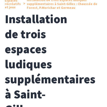
Espaces
>
récréatifs
supplémentaires à Saint-Gilles : Chaussée de
et jeux
Forest, P.Morichar et Germeau
Installation
de trois
espaces
ludiques
supplémentaires
à Saint-