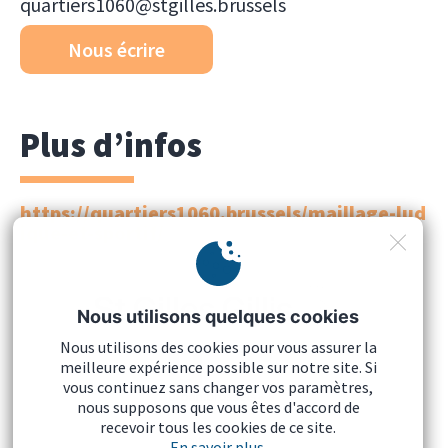
quartiers1060@stgilles.brussels
Nous écrire
Plus d’infos
https://quartiers1060.brussels/maillage-lud
ique-et-sportif/
Nous utilisons quelques cookies
Nous utilisons des cookies pour vous assurer la
meilleure expérience possible sur notre site. Si
vous continuez sans changer vos paramètres,
nous supposons que vous êtes d'accord de
recevoir tous les cookies de ce site.
Mentions légales
En savoir plus.