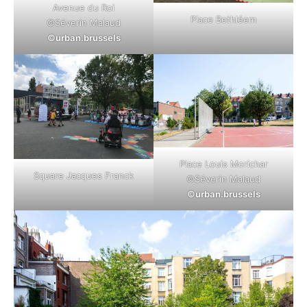
Avenue du Roi
Place Bethléem
©Séverin Malaud
©urban.brussels
Place Louis Morichar
Square Jacques Franck
©Séverin Malaud
©urban.brussels