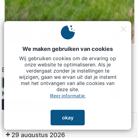
We maken gebruiken van cookies
Wij gebruiken cookies om de ervaring op
onze website te optimaliseren. Als je
Evenementen in augustus 2026
verdergaat zonder je instellingen te
wijzigen, gaan we ervan uit dat je instemt
Maand
Week
Dag
met het ontvangen van alle cookies van
deze site.
Maand
Jaar
Meer informatie.
Vorige
Vandaag
Volgende
okay
22 augustus 2026
21:00:
29 augustus 2026