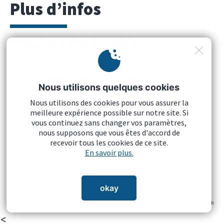
Plus d’infos
https://quartiers.brussels/1/
Nous utilisons quelques cookies
Nous utilisons des cookies pour vous assurer la
meilleure expérience possible sur notre site. Si
vous continuez sans changer vos paramètres,
nous supposons que vous êtes d'accord de
recevoir tous les cookies de ce site.
Mentions légales
En savoir plus.
Politique de la vie privée
Cookies
okay
Télécharger nos logos
Agence web Deligraph
<