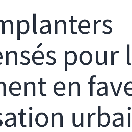
mplanters
nsés pour 
nt en fave
sation urbai