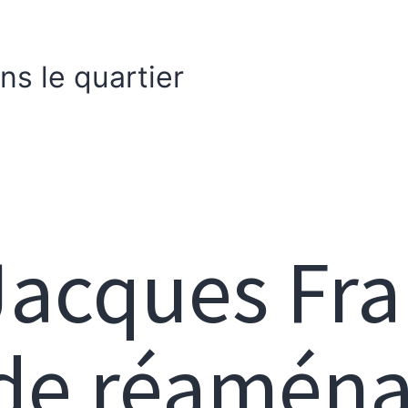
s le quartier
acques Fran
 de réamén