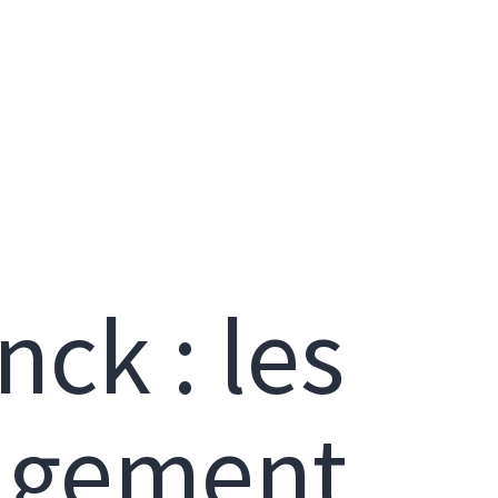
ck : les
agement