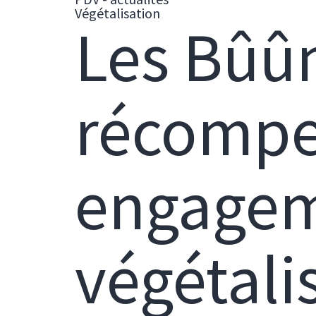
Végétalisation
Les Bûû
récompe
engageme
végétali