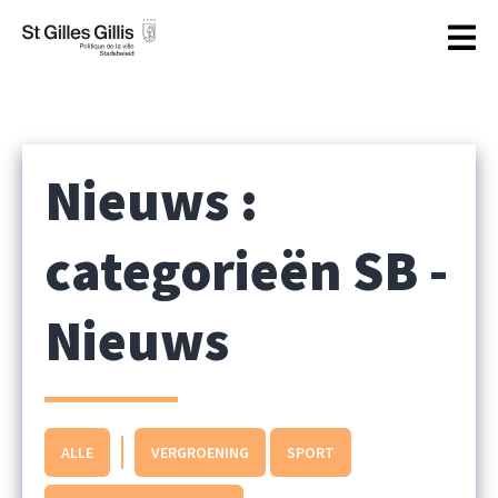
de
inhoud
Nieuws :
categorieën SB -
Nieuws
ALLE
VERGROENING
SPORT