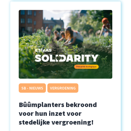
SB - NIEUWS
VERGROENING
Bûûmplanters bekroond
voor hun inzet voor
stedelijke vergroening!