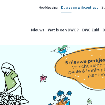
Hoofdpagina
Duurzaam wijkcontract
St
Nieuws
Wat is een DWC ?
DWC Zuid
D