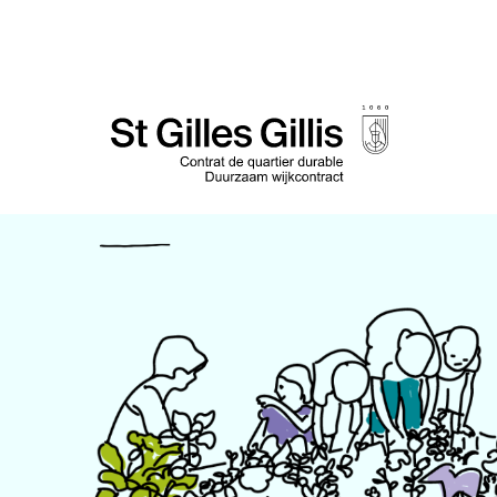
de
inhoud