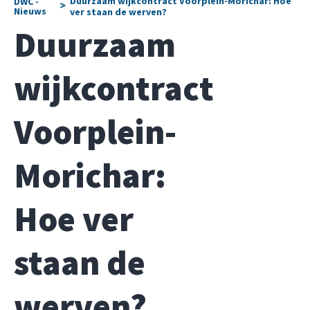
Duurzaam wijkcontract Voorplein-Morichar: Hoe
DWC -
>
Nieuws
ver staan de werven?
Duurzaam
wijkcontract
Voorplein-
Morichar:
Hoe ver
staan de
werven?