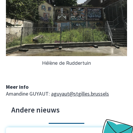
Hélène de Ruddertuin
Meer info
Amandine GUYAUT:
aguyaut@stgilles.brussels
Andere nieuws