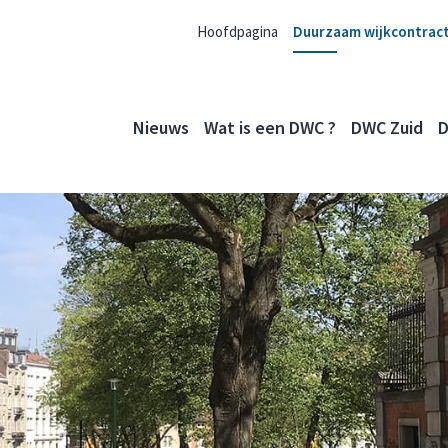
Hoofdpagina
Duurzaam wijkcontrac
Nieuws
Wat is een DWC ?
DWC Zuid
D