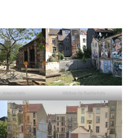
e Jansonplein
Hélène de Ruddertuin