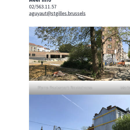
02/563.11.57
aguyaut@stgilles.brussels
Pierre Pauluspark Boulodrome
Mari