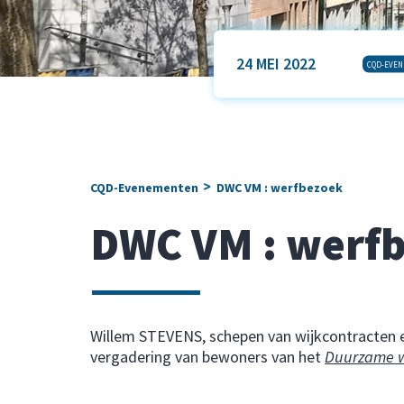
24 MEI 2022
CQD-EVE
>
CQD-Evenementen
DWC VM : werfbezoek
DWC VM : werf
Willem STEVENS, schepen van wijkcontracten e
vergadering van bewoners van het
Duurzame wi