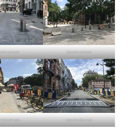
skoustraat
Moskoustraat
urdanstraat
Munthofstraat