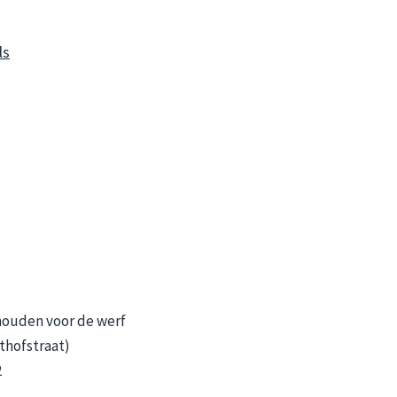
ls
houden voor de werf
thofstraat)
2