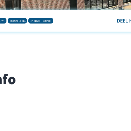
DEEL 
EUWS
HUISVESTING
OPENBARE RUIMTE
nfo