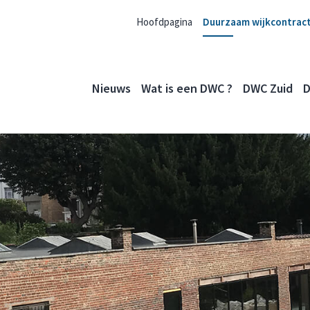
Hoofdpagina
Duurzaam wijkcontrac
Nieuws
Wat is een DWC ?
DWC Zuid
D