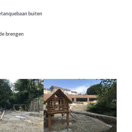
petanquebaan buiten
k
de brengen