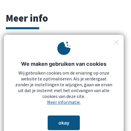
Meer info
https://quartiers.brussels/1/
We maken gebruiken van cookies
Wij gebruiken cookies om de ervaring op onze
website te optimaliseren. Als je verdergaat
zonder je instellingen te wijzigen, gaan we ervan
uit dat je instemt met het ontvangen van alle
cookies van deze site.
Wettelijke vermeldingen
Meer informatie.
Privacybeleid
Cookies
okay
Download onze logo's