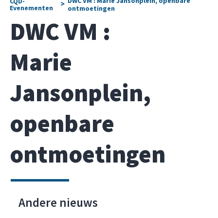
DWC VM : Marie Jansonplein, openbare
CQD-
>
Evenementen
ontmoetingen
DWC VM :
Marie
Jansonplein,
openbare
ontmoetingen
Andere nieuws