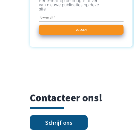
Per e-mail op de hoogte blijven
van nieuwe publicaties op deze
site
Contacteer ons!
Schrijf ons