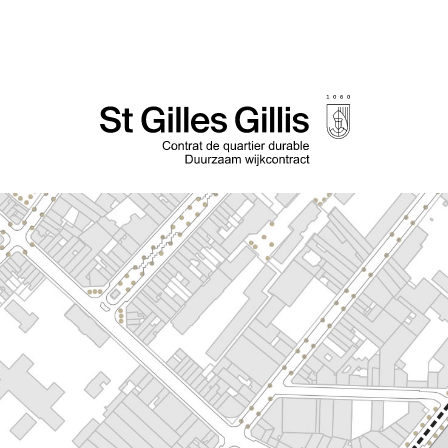
de
inhoud