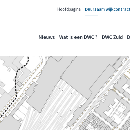
Hoofdpagina
Duurzaam wijkcontrac
Nieuws
Wat is een DWC ?
DWC Zuid
D