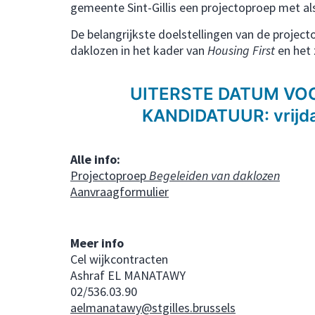
gemeente Sint-Gillis een projectoproep met al
De belangrijkste doelstellingen van de project
daklozen in het kader van
Housing First
en het 
UITERSTE DATUM VOO
KANDIDATUUR: vrijd
Alle info:
Projectoproep
Begeleiden van daklozen
Aanvraagformulier
Meer info
Cel wijkcontracten
Ashraf EL MANATAWY
02/536.03.90
aelmanatawy@stgilles.brussels