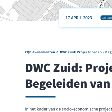
17 APRIL 2023
CQD-EVE
>
CQD-Evenementen
DWC Zuid: Projectoproep – Beg
DWC Zuid: Proj
Begeleiden van
In het kader van de socio-economische projec