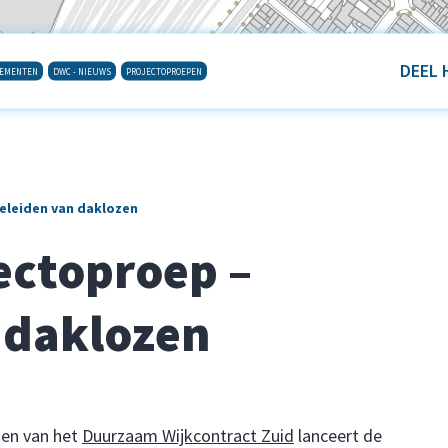
DEEL 
NEMENTEN
DWC - NIEUWS
PROJECTOPROEPEN
eleiden van daklozen
ectoproep –
 daklozen
ten van het
Duurzaam Wijkcontract Zuid
lanceert de