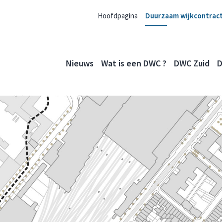
Hoofdpagina
Duurzaam wijkcontrac
Nieuws
Wat is een DWC ?
DWC Zuid
D