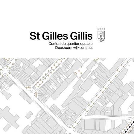
de
inhoud