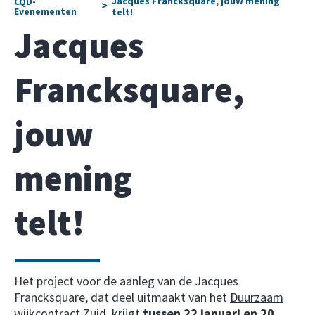
Jacques Francksquare, jouw mening
CQD-
>
Evenementen
telt!
Jacques
Francksquare,
jouw
mening
telt!
Het project voor de aanleg van de Jacques
Francksquare, dat deel uitmaakt van het
Duurzaam
wijkcontract Zuid
, krijgt
tussen 22 januari en 20