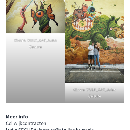
Œuvre DULK_AAT_Jules
Cesure
Œuvre DULK_AAT_Jules
Cesure
Meer info
Cel wijkcontracten
Lydie SEGURA:
lsegura@stgilles.brussels