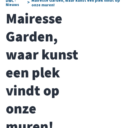
Mairesse Garden, waar kunst een plek vindt op
DWC -
>
Nieuws
onze muren!
Mairesse
Garden,
waar kunst
een plek
vindt op
onze
muren!