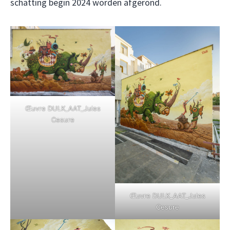
schatting begin 2024 worden afgerond.
Œuvre DULK_AAT_Jules
Cesure
Œuvre DULK_AAT_Jules
Cesure