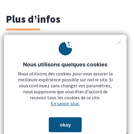
Plus d’infos
https://quartiers.brussels/3/
Nous utilisons quelques cookies
Nous utilisons des cookies pour vous assurer la
meilleure expérience possible sur notre site. Si
vous continuez sans changer vos paramètres,
nous supposons que vous êtes d'accord de
recevoir tous les cookies de ce site.
Mentions légales
En savoir plus.
Politique de la vie privée
Cookies
okay
Télécharger nos logos
Agence web Deligraph