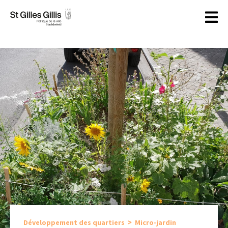
principal
>
Micro-jardin
Développement des quartiers