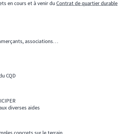
ts en cours et à venir du
Contrat de quartier durable
ommerçants, associations…
 du CQD
TICIPER
aux diverses aides
les concrets sur le terrain.