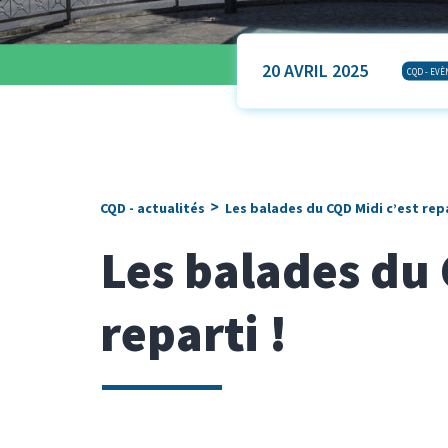
20 AVRIL 2025
CQD - EV
>
CQD - actualités
Les balades du CQD Midi c’est repa
Les balades du 
reparti !