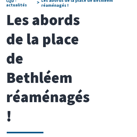
Les abords de la place de Bethléem
CQD -
>
actualités
réaménagés !
Les abords
de la place
de
Bethléem
réaménagés
!