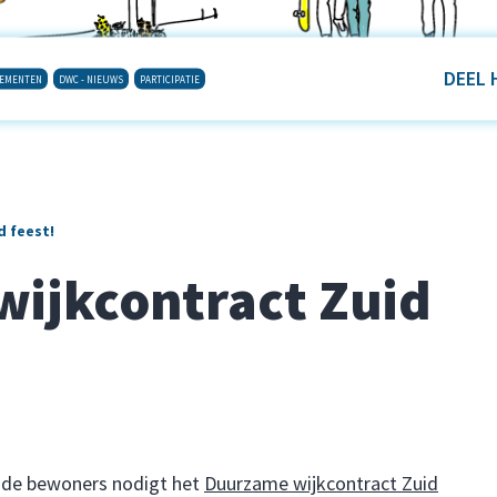
DEEL 
NEMENTEN
DWC - NIEUWS
PARTICIPATIE
d feest!
ijkcontract Zuid
n de bewoners nodigt het
Duurzame wijkcontract Zuid