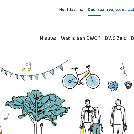
Hoofdpagina
Duurzaam wijkcontrac
Nieuws
Wat is een DWC ?
DWC Zuid
D