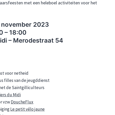
dejaarsfeesten met een heleboel activiteiten voor het
5 november 2023
0 – 18:00
Midi – Merodestraat 54
st voor netheid
s filles van de jeugddienst
t de Saintgilliculteurs
iers du Midi
or vzw
DoucheFlux
niging
Le petit vélo jaune