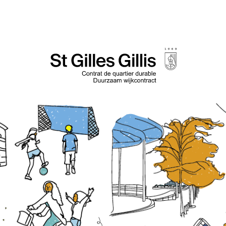
de
inhoud