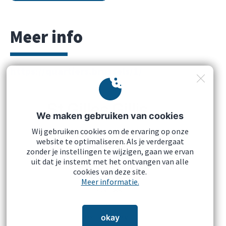
Meer info
https://quartiers.brussels/1/
We maken gebruiken van cookies
Wij gebruiken cookies om de ervaring op onze
website te optimaliseren. Als je verdergaat
zonder je instellingen te wijzigen, gaan we ervan
uit dat je instemt met het ontvangen van alle
cookies van deze site.
Wettelijke vermeldingen
Meer informatie.
Privacybeleid
Cookies
okay
Download onze logo's