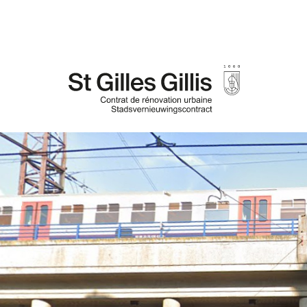
de
inhoud