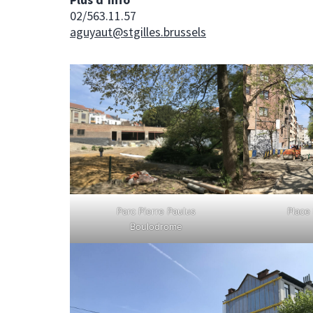
02/563.11.57
aguyaut@stgilles.brussels
Parc Pierre Paulus
Place
Boulodrome